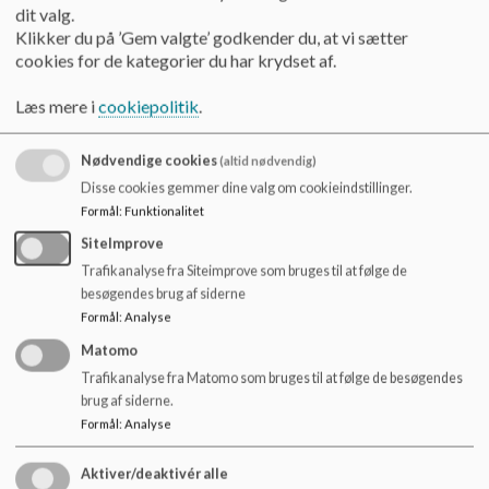
I Regnbuen har vi desuden lavet en velkomstfolder til nye
o
dit valg.
forældre, som specifikt henvender sig til de forældre, som
l
Klikker du på ’Gem valgte’ godkender du, at vi sætter
starter i Regnbuen.
d
cookies for de kategorier du har krydset af.
e
I er også altid velkommen til at kontakte os, hvis I har
t
Læs mere i
cookiepolitik
.
spørgsmål eller andet.
Nødvendige cookies
Du kan læse forældrefolderne her:
(altid nødvendig)
Disse cookies gemmer dine valg om cookieindstillinger.
Dokumenter
Formål
:
Funktionalitet
SiteImprove
Specialklyngens forælderfolder
Trafikanalyse fra Siteimprove som bruges til at følge de
besøgendes brug af siderne
Formål
:
Analyse
ENGLISH Information for parents
Matomo
Trafikanalyse fra Matomo som bruges til at følge de besøgendes
brug af siderne.
Regnbuens velkomstfolder
Formål
:
Analyse
Aktiver/deaktivér alle
ENGLISH Regnbuen's welcome pamphlet