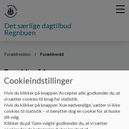
Det særlige dagtilbud
Regnbuen
G
å
Forældresiden
Forældreråd
t
i
Forældreråd
l
h
Cookieindstillinger
o
v
Forældrerådet har indflydelse på børnenes hverdag i
Hvis du klikker på knappen ’Accepter alle’, godkender du, at
e
institutionen.
vi sætter cookies til brug for statistik.
d
Hvis du klikker på knappen ’Kun nødvendige,’ sætter vi ikke
Forældrerådet er sammensat af forældrerepræsentanter,
i
cookies til statistik – vi benytter dog en cookie for at huske
medarbejderrepræsentanter og den pædagogiske leder.
n
dit valg.
Enhedens forældrebestyrelsesrepræsentant er automatisk
d
Klikker du på ’Gem valgte’ godkender du, at vi sætter
valgt til forældrerådet.
h