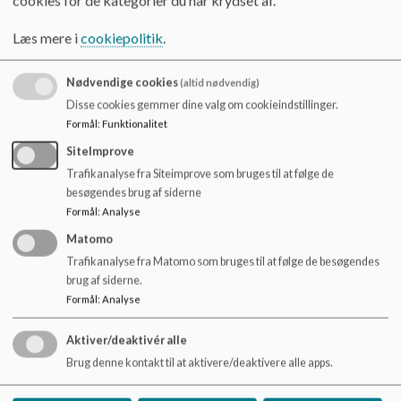
cookies for de kategorier du har krydset af.
o
I forældrerådet er du med til at diskutere og definere de
l
Læs mere i
cookiepolitik
.
værdier, som ligger til grund for den pædagogik, der præger
d
de konkrete aktiviteter, som børnene og de voksne er
e
sammen om. Du har derfor mulighed for at præge
t
Nødvendige cookies
(altid nødvendig)
institutionen på mange niveauer. Du kommer tæt på enhedens
Disse cookies gemmer dine valg om cookieindstillinger.
dagligdag og lærer medarbejderne og de andre forældre at
Formål
:
Funktionalitet
kende.
SiteImprove
Forældrerådet holder møder 4 gange om året.
Trafikanalyse fra Siteimprove som bruges til at følge de
besøgendes brug af siderne
Du kan læse mere om forældreråd og
Formål
:
Analyse
forældreindflydelse her
Matomo
Trafikanalyse fra Matomo som bruges til at følge de besøgendes
Specialklyngens forældrebestyrelse
brug af siderne.
Specialklyngen har også en samlet forældrebestyrelse, som
Formål
:
Analyse
du kan læse mere om
her
.
Aktiver/deaktivér alle
Brug denne kontakt til at aktivere/deaktivere alle apps.