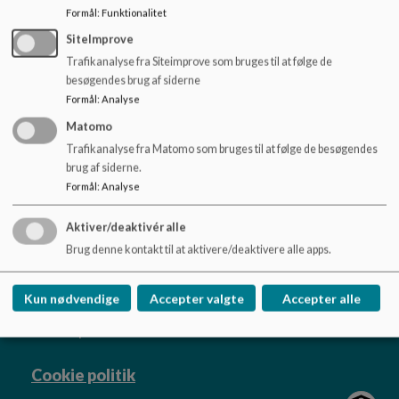
o
Formål
:
Funktionalitet
l
Regnbuen har to lukkedage årligt udover de nationale
SiteImprove
d
helligdage. Personalet er på uddannelse på institutionens
e
Trafikanalyse fra Siteimprove som bruges til at følge de
lukkedage. Datoerne meldes ud til alle forældre i god tid, og
t
besøgendes brug af siderne
der kan tilbydes pasning i klyngens øvrige institutioner.
Formål
:
Analyse
Matomo
Trafikanalyse fra Matomo som bruges til at følge de besøgendes
brug af siderne.
Det særlige dagtilbud Regnbuen
Formål
:
Analyse
Rubinsteinsvej 53, 2450 København SV
Aktiver/deaktivér alle
37409@kk.dk
Brug denne kontakt til at aktivere/deaktivere alle apps.
+45 36 46 84 40
EAN NR.
5798009376886
Kun nødvendige
Accepter valgte
Accepter alle
Tilgængelighedserklæring
Sitemap
Cookie politik