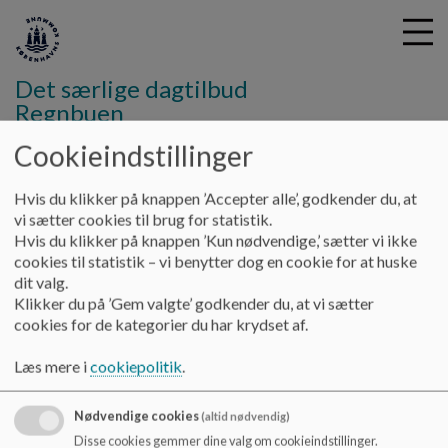
Det særlige dagtilbud
Regnbuen
Cookieindstillinger
G
å
Om os
Praktisk information
Åbningstider
Hvis du klikker på knappen ’Accepter alle’, godkender du, at
t
vi sætter cookies til brug for statistik.
i
Hvis du klikker på knappen ’Kun nødvendige,’ sætter vi ikke
Åbningstider
l
cookies til statistik – vi benytter dog en cookie for at huske
h
dit valg.
o
Klikker du på ’Gem valgte’ godkender du, at vi sætter
v
Regnbuen har åbent mellem kl. 7.45-16.45.
cookies for de kategorier du har krydset af.
e
Pt. kører de sidste busser fra institutionen kl. 16.00.
d
Læs mere i
cookiepolitik
.
i
Lukkedage
n
d
Nødvendige cookies
(altid nødvendig)
Regnbuen har lukket på alle nationale helligdage samt
h
Disse cookies gemmer dine valg om cookieindstillinger.
grundlovsdag den 5. juni og juleaftensdag den 24. december.