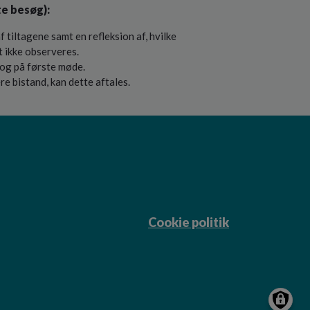
te besøg):
tiltagene samt en refleksion af, hvilke
t ikke observeres.
tog på første møde.
re bistand, kan dette aftales.
Cookie politik