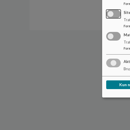
For
Sit
Traf
For
Ma
Tra
For
Akt
Brug
Kun 