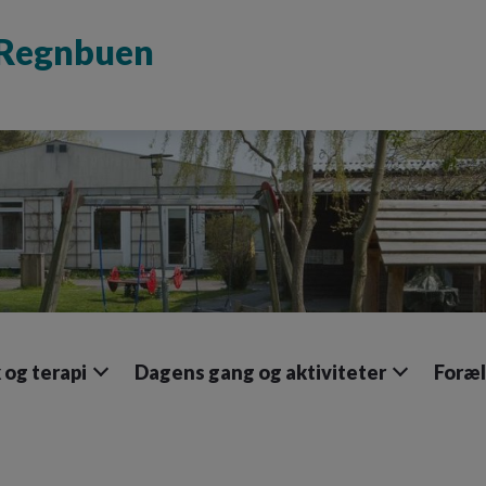
d Regnbuen
og terapi
Dagens gang og aktiviteter
Foræl