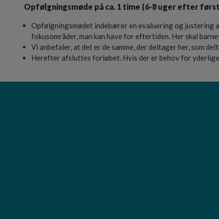
Opfølgningsmøde på ca. 1 time (6-8 uger efter førs
Opfølgningsmødet indebærer en evaluering og justering af 
fokusområder, man kan have for eftertiden. Her skal barne
Vi anbefaler, at det er de samme, der deltager her, som del
Herefter afsluttes forløbet. Hvis der er behov for yderlige