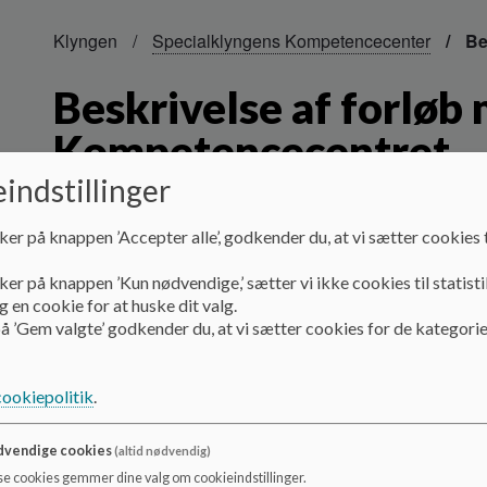
Klyngen
Specialklyngens Kompetencecenter
Be
Beskrivelse af forløb
Kompetencecentret
indstillinger
Der kommer to personer ud i institutionen, som er sammen
ker på knappen ’Accepter alle’, godkender du, at vi sætter cookies t
forvente at afsætte ca. 1,5-2 timer til det første besøg og 
ker på knappen ’Kun nødvendige,’ sætter vi ikke cookies til statisti
Ved første besøg observeres barnet i ca. 30 min. Vi ønsker a
 en cookie for at huske dit valg.
forventes, at barnets problematikker bliver synlige. Besøg
å ’Gem valgte’ godkender du, at vi sætter cookies for de kategorie
dette ikke er mulighed, kan I optage barnet på video, som v
Efterfølgende afsættes ca. 1 time til fælles refleksion over
samarbejde arbejdes hen imod, hvilke tiltag, der kan være r
cookiepolitik
.
der deltager minimum to personaler fra barnets stue, en r
andet personale, der er tilknyttet barnet.
vendige cookies
(altid nødvendig)
se cookies gemmer dine valg om cookieindstillinger.
Under observationen: