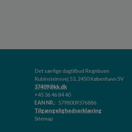
Det særlige dagtilbud Regnbuen
Rubinsteinsvej 53, 2450 København SV
37409@kk.dk
+45 36 46 84 40
EAN NR.
5798009376886
Tilgængelighedserklæring
Sitemap