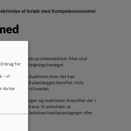
skrivelse af forløb med Kompetencecentret
 med
sat ud fra barnets problematikker. Man skal
il brug for
ca. 1 time til opfølgningsbesøget.
k – vi
t se barnet i situationer, hvor det kan
et kan eventuelt planlægges herefter. Hvis
r du har
i vil se sammen til mødet.
 barnets handlinger og reaktioner, hvorefter der i
elevante at afprøve. Vi anbefaler, at
epræsentant fra ledelsen/støttepædagoger eller