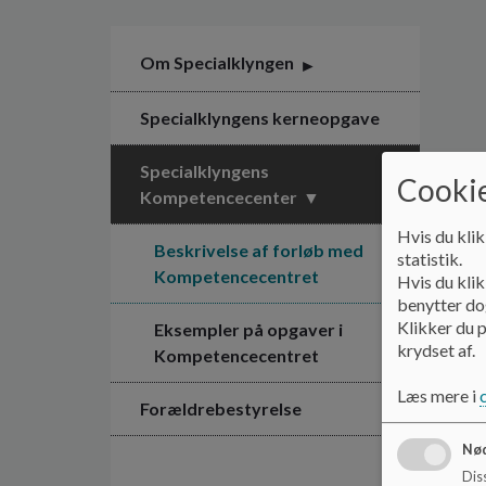
Om Specialklyngen
Specialklyngens kerneopgave
Specialklyngens
Cookie
Kompetencecenter
Hvis du klik
Beskrivelse af forløb med
statistik.
Kompetencecentret
Hvis du klik
benytter dog
Klikker du p
Eksempler på opgaver i
krydset af.
Kompetencecentret
Læs mere i
Forældrebestyrelse
Nød
Dis