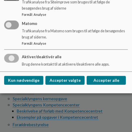
Trafikanalyse fra Siteimprove som bruges til at følge de
Folder til nye forældre
besøgendes brug af siderne
Aula
Forældreråd
Formål
:
Analyse
Forældremøder
Matomo
Kontakt
Trafikanalyse fra Matomo som bruges til at følge de besøgendes
Kontaktoplysninger
brug af siderne.
Klyngen
Formål
:
Analyse
Om Specialklyngen
Ragnhild
Aktiver/deaktivér alle
Hvalen
Brug denne kontakt til at aktivere/deaktivere alle apps.
Guldregn
Troldpilen
De Fire Birke
Kun nødvendige
Accepter valgte
Accepter alle
Krudtmøllen
Solsikken
Specialklyngens kerneopgave
Specialklyngens Kompetencecenter
Beskrivelse af forløb med Kompetencecentret
Eksempler på opgaver i Kompetencecentret
Forældrebestyrelse