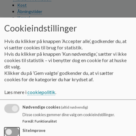
o
Kost
l
Åbningstider
d
Kørsel
e
Eksterne samarbejdspartnere
Cookieindstillinger
t
Talehørekonsulent
Psykolog
Hvis du klikker på knappen ’Accepter alle’, godkender du, at
Job & stillingsbeskrivelser
vi sætter cookies til brug for statistik.
Studerende
Hvis du klikker på knappen ’Kun nødvendige,’ sætter vi ikke
Pædagogik og terapi
cookies til statistik – vi benytter dog en cookie for at huske
Specialklyngens styrkede læreplan
dit valg.
Pædagogisk tilsyn
Klikker du på ’Gem valgte’ godkender du, at vi sætter
cookies for de kategorier du har krydset af.
Dagens gang og aktiviteter
Dagens gang
Læs mere i
cookiepolitik
.
Aktiviteter
Bassin
Hverdagsaktivitet
Nødvendige cookies
(altid nødvendig)
Traditioner
Disse cookies gemmer dine valg om cookieindstillinger.
Forældresiden
Formål
:
Funktionalitet
Nye forældre
SiteImprove
Videoer om Specialklyngen