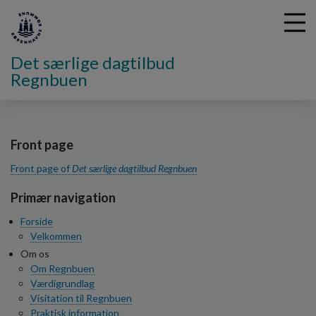
Det særlige dagtilbud
Regnbuen
G
å
t
Front page
i
Front page of
Det særlige dagtilbud Regnbuen
l
h
Primær navigation
o
v
Forside
e
Velkommen
d
Om os
i
Om Regnbuen
n
Værdigrundlag
d
Visitation til Regnbuen
h
Praktisk information