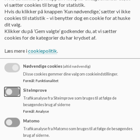
o
Eksempel 1:
vi sætter cookies til brug for statistik.
l
Hvis du klikker på knappen ’Kun nødvendige,’ sætter vi ikke
En dreng opleves som ikke-alderssvarende sprogligt. Han er
d
cookies til statistik – vi benytter dog en cookie for at huske
urolig, udadreagerende og kommer ofte i affekt, når han er
e
dit valg.
sammen med mange børn. Personalet har afprøvet mange
t
Klikker du på ’Gem valgte’ godkender du, at vi sætter
forskellige tiltag, men intet synes at virke.
cookies for de kategorier du har krydset af.
Efter en observation og efterfølgende uddybende samtale,
Læs mere i
cookiepolitik
.
hvor der blandt andet er fokus på autismeforståelse og
totalkommunikation, findes der i fællesskab tre
fokuspunkter: 1) Pauser gennem dagen i et lille telt på stuen,
Nødvendige cookies
(altid nødvendig)
som drengen også selv kan søge ved behov, 2) Først eller
Disse cookies gemmer dine valg om cookieindstillinger.
sidst i garderoben for at nedsætte risikoen for affekt samt 3)
Formål
:
Funktionalitet
Dagens plan understøttes med billeder (Boardmakers) for at
skabe mere overskuelighed og genkendelighed i hverdagen.
SiteImprove
Der udføres en handleplan på de tre fokusområder, der også
Trafikanalyse fra Siteimprove som bruges til at følge de
letter formidlingen til kollegaerne.
besøgendes brug af siderne
Formål
:
Analyse
Eksempel 2:
Matomo
En pige opleves som motorisk usikker, hun går bredsporet og
Trafikanalyse fra Matomo som bruges til at følge de besøgendes
undgår alderssvarende motoriske lege. Pigens arme følges ad
brug af siderne.
ved et-håndsaktiviteter, og hun har svært ved at lave