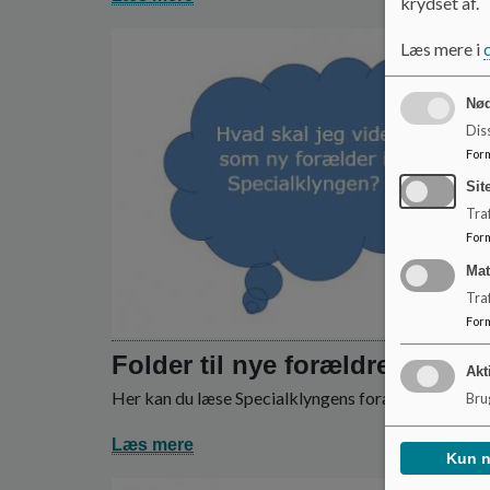
krydset af.
Læs mere i
Nød
Dis
For
Sit
Traf
For
Ma
Tra
For
Folder til nye forældre
Akt
Her kan du læse Specialklyngens forældrefolder.
Brug
Læs mere
Kun 