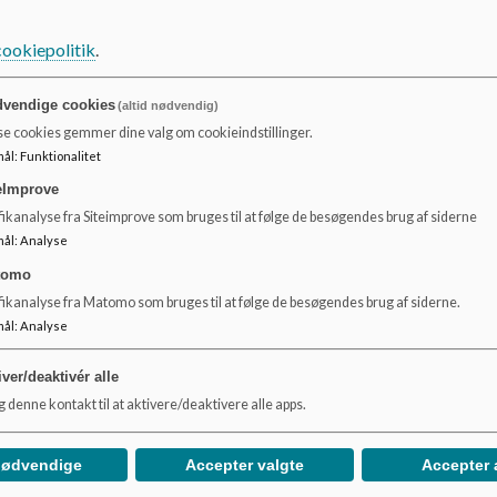
cookiepolitik
.
vendige cookies
(altid nødvendig)
se cookies gemmer dine valg om cookieindstillinger.
mål
:
Funktionalitet
eImprove
ikanalyse fra Siteimprove som bruges til at følge de besøgendes brug af siderne
mål
:
Analyse
tomo
fikanalyse fra Matomo som bruges til at følge de besøgendes brug af siderne.
mål
:
Analyse
Specialklyngens kerneopgave
Pæ
iver/deaktivér alle
Vi arbejder i hele Specialklyngen ud fra samme
Læs 
 denne kontakt til at aktivere/deaktivere alle apps.
forståelse af vores kerneopgave.
Læs mere
Læs
nødvendige
Accepter valgte
Accepter 