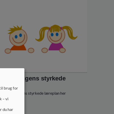
ecialklyngens styrkede
replan
il brug for
Specialklyngens styrkede læreplan her
k – vi
r du har
 mere