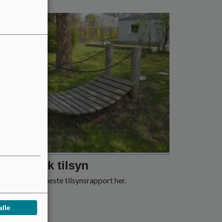
dagogisk tilsyn
Regnbuens seneste tilsynsrapport her.
 mere
alle