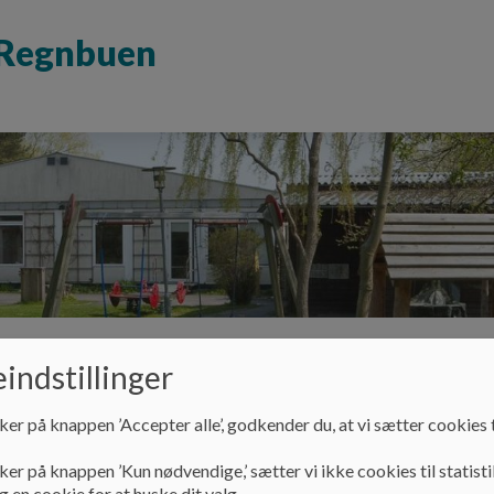
d Regnbuen
indstillinger
og terapi
Dagens gang og aktiviteter
Foræl
ker på knappen ’Accepter alle’, godkender du, at vi sætter cookies t
ker på knappen ’Kun nødvendige,’ sætter vi ikke cookies til statisti
 en cookie for at huske dit valg.