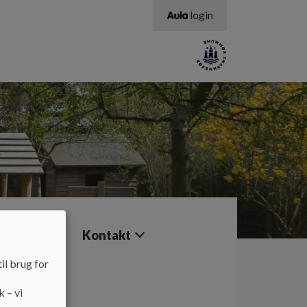
login
dresiden
Kontakt
il brug for
k – vi