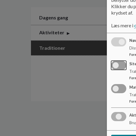
Klikker du p
krydset af.
Dagens gang
Læs mere i
Aktiviteter
Nød
Traditioner
Dis
For
Sit
Traf
For
Ma
Tra
For
Akt
Brug