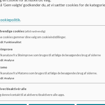
å ’Gem valgte’ godkender du, at vi sætter cookies for de kategorie
Dagens gang og aktiviteter
Traditioner
cookiepolitik
.
Traditioner
vendige cookies
(altid nødvendig)
se cookies gemmer dine valg om cookieindstillinger.
Emneuger
mål
:
Funktionalitet
Vi afholder emneuger dels for at styrke fællesskabsfølelse
eImprove
for de trygge hverdagsrammer, dels for at give børnene mul
ikanalyse fra Siteimprove som bruges til at følge de besøgendes brug af siderne
Børnene skal have mulighed for at fordybe sig i et emne, en 
mål
:
Analyse
vores årshjul.
tomo
Vi afholder forårs- og efterårsuge, fastelavnsuge samt jul
fikanalyse fra Matomo som bruges til at følge de besøgendes brug af siderne.
mål
:
Analyse
For at give alle børn mulighed for at blive inkluderet i de
struktur bliver brudt, er det vigtigt, at aktiviteterne er pl
iver/deaktivér alle
forudsigelighed samt genkendelighed.
 denne kontakt til at aktivere/deaktivere alle apps.
Når emneugerne afvikles efter en ensartet struktur, giver d