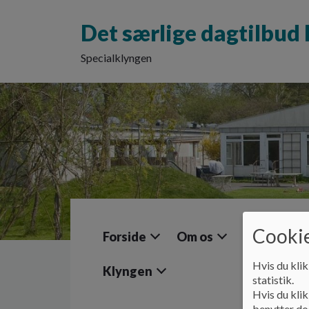
G
å
Det særlige dagtilbu
t
i
Specialklyngen
l
h
o
v
e
d
i
n
d
h
o
l
Cookie
Forside
Om os
Pædagogik 
d
e
Hvis du klik
t
Klyngen
statistik.
Hvis du klik
benytter dog