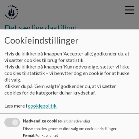
Det særlige dagtilbud
Regnbuen
Cookieindstillinger
G
Hvis du klikker på knappen ’Accepter alle’, godkender du, at
å
Om os
Eksterne samarbejdspartnere
vi sætter cookies til brug for statistik.
t
Hvis du klikker på knappen ’Kun nødvendige,’ sætter vi ikke
i
cookies til statistik – vi benytter dog en cookie for at huske
Eksterne samarbejdspartnere
l
dit valg.
h
Klikker du på ’Gem valgte’ godkender du, at vi sætter
o
cookies for de kategorier du har krydset af.
v
Vi samarbejder med
Børnecenter København
e
(BCK)
omkring børnenes udvikling.
Læs mere i
cookiepolitik
.
d
Dette indebærer support fra psykolog og talehørekonsulent.
i
Nødvendige cookies
n
(altid nødvendig)
Læs mere om talehørekonsulentens og psykologens rolle og
d
Disse cookies gemmer dine valg om cookieindstillinger.
arbejdsopgaver i menuen til venstre.
h
Formål
:
Funktionalitet