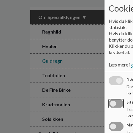
Cookie
Om Specialklyngen
Hvis du klik
statistik.
Ragnhild
Hvis du klik
benytter dog
Klikker du p
Hvalen
krydset af.
Guldregn
Læs mere i
Troldpilen
Nød
Dis
De Fire Birke
For
Sit
Krudtmøllen
Traf
For
Solsikken
Ma
Tra