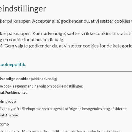
indstillinger
Klyngen
Om Specialklyngen
Guldregn
ker på knappen ’Accepter alle’, godkender du, at vi sætter cookies t
Guldregn
ker på knappen ’Kun nødvendige,’ sætter vi ikke cookies til statisti
 en cookie for at huske dit valg.
å ’Gem valgte’ godkender du, at vi sætter cookies for de kategorie
Guldregn ligger på Lykkebovej 9 i Valby.
Guldregn er normeret til 30 børn mellem 0-6 år med varige
cookiepolitik
.
inklusive børn med autisme.
Guldregns børn er fordelt på 5 stuer.
vendige cookies
(altid nødvendig)
se cookies gemmer dine valg om cookieindstillinger.
Guldregn har gode rummelige ude- og indendørsarealer.
mål
:
Funktionalitet
Du kan læse mere om Guldregn på deres hjemmeside
her
.
eImprove
ikanalyse fra Siteimprove som bruges til at følge de besøgendes brug af siderne
mål
:
Analyse
tomo
fikanalyse fra Matomo som bruges til at følge de besøgendes brug af siderne.