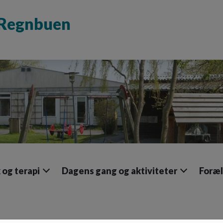
d Regnbuen
og terapi
Dagens gang og aktiviteter
Foræl