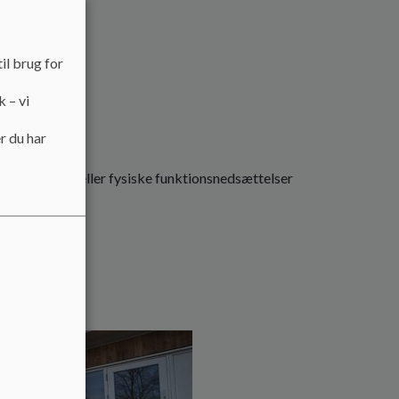
il brug for
k – vi
r du har
 psykiske og/eller fysiske funktionsnedsættelser