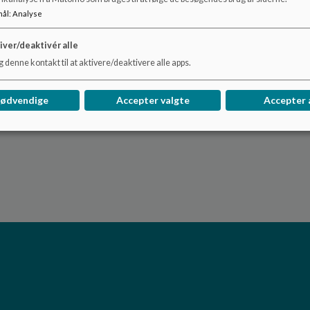
mål
:
Analyse
iver/deaktivér alle
 denne kontakt til at aktivere/deaktivere alle apps.
nødvendige
Accepter valgte
Accepter 