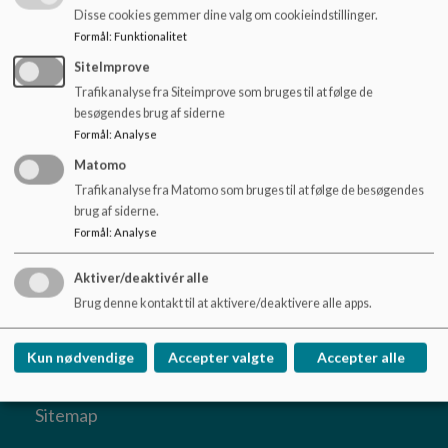
institutionens forældreråd.
o
Disse cookies gemmer dine valg om cookieindstillinger.
l
Formål
:
Funktionalitet
I klyngen holder forældrebestyrelsen møde 4 gange om året.
d
SiteImprove
e
Forældrebestyrelsen fastsætter principper for klyngens
t
Trafikanalyse fra Siteimprove som bruges til at følge de
arbejde og for samarbejdet mellem institution og hjemmet.
besøgendes brug af siderne
Formål
:
Analyse
Du kan læse mere om forældrebestyrelser her
Matomo
Trafikanalyse fra Matomo som bruges til at følge de besøgendes
brug af siderne.
Formål
:
Analyse
Det særlige dagtilbud Regnbuen
Rubinsteinsvej 53, 2450 København SV
Aktiver/deaktivér alle
Brug denne kontakt til at aktivere/deaktivere alle apps.
37409@kk.dk
+45 36 46 84 40
Kun nødvendige
Accepter valgte
Accepter alle
EAN NR.
5798009376886
Tilgængelighedserklæring
Sitemap