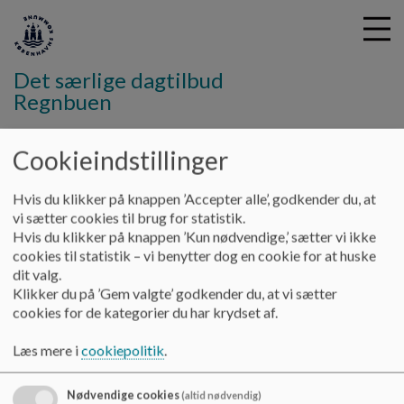
Det særlige dagtilbud
Regnbuen
G
Cookieindstillinger
å
Klyngen
Forældrebestyrelse
t
Hvis du klikker på knappen ’Accepter alle’, godkender du, at
i
vi sætter cookies til brug for statistik.
Forældrebestyrelse
l
Hvis du klikker på knappen ’Kun nødvendige,’ sætter vi ikke
h
cookies til statistik – vi benytter dog en cookie for at huske
o
dit valg.
v
I klyngen er der en forældrebestyrelse.
Klikker du på ’Gem valgte’ godkender du, at vi sætter
e
cookies for de kategorier du har krydset af.
Forældrebestyrelsen består af forældrerepræsentanter fra
d
alle enheder i klyngen, personalerepræsentanter og
i
Læs mere i
cookiepolitik
.
klyngelederen.
n
d
Forældrerepræsentanten bliver valgt blandt medlemmerne i
h
Nødvendige cookies
(altid nødvendig)