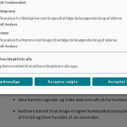
Den didaktiske cirkel
mål
:
Funktionalitet
eImprove
Sensory profile
ikanalyse fra Siteimprove som bruges til at følge de besøgendes brug af siderne
Refleksion
mål
:
Analyse
tomo
Sociale historier
fikanalyse fra Matomo som bruges til at følge de besøgendes brug af siderne.
mål
:
Analyse
Derudover henter vi inspiration fra forskellige retninger,
på nyere pædagogisk og psykologisk teori og forskning.
iver/deaktivér alle
Dette skaber en mangfoldighed i den pædagogiske praksis, d
 denne kontakt til at aktivere/deaktivere alle apps.
Det er vores mål at:
nødvendige
Accepter valgte
Accepter 
skabe en kultur, hvor anerkendelse, nærvær, tryghed, omso
læse barnets signaler og tolke dem som udtryk for kommun
motivere barnet til at bruge et egnet kommunikationssyste
at forstå og blive forstået af sin omverden.