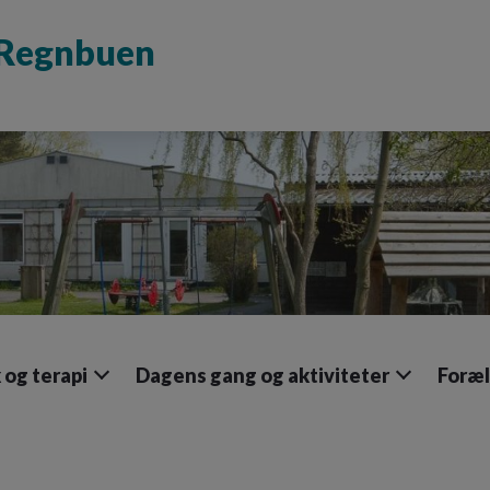
d Regnbuen
og terapi
Dagens gang og aktiviteter
Foræl