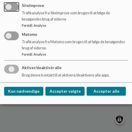
o
SiteImprove
l
Trafikanalyse fra Siteimprove som bruges til at følge de
Det særlige dagtilbud Regnbuen
d
besøgendes brug af siderne
e
Rubinsteinsvej 53, 2450 København SV
Formål
:
Analyse
t
37409@kk.dk
Matomo
+45 36 46 84 40
Trafikanalyse fra Matomo som bruges til at følge de besøgendes
EAN NR.
5798009376886
brug af siderne.
Tilgængelighedserklæring
Formål
:
Analyse
Sitemap
Aktiver/deaktivér alle
Brug denne kontakt til at aktivere/deaktivere alle apps.
Cookie politik
Kun nødvendige
Accepter valgte
Accepter alle