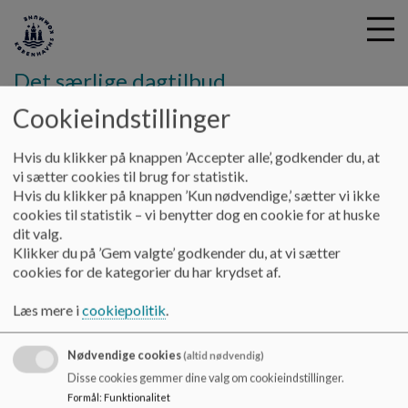
Det særlige dagtilbud
Regnbuen
Cookieindstillinger
G
Hvis du klikker på knappen ’Accepter alle’, godkender du, at
å
Om os
Praktisk information
Kost
vi sætter cookies til brug for statistik.
t
Hvis du klikker på knappen ’Kun nødvendige,’ sætter vi ikke
i
cookies til statistik – vi benytter dog en cookie for at huske
Kost
l
dit valg.
h
Klikker du på ’Gem valgte’ godkender du, at vi sætter
o
cookies for de kategorier du har krydset af.
v
Vores kok sørger for et lille formiddagsmåltid, frokost og et
e
eftermiddagsmåltid til børnene.
Læs mere i
cookiepolitik
.
d
Vores kok søger desuden for, at børnene har mulighed for at
i
få en sund og varieret kost, som næsten er 100% økologisk.
Nødvendige cookies
n
(altid nødvendig)
d
Disse cookies gemmer dine valg om cookieindstillinger.
h
Formål
:
Funktionalitet